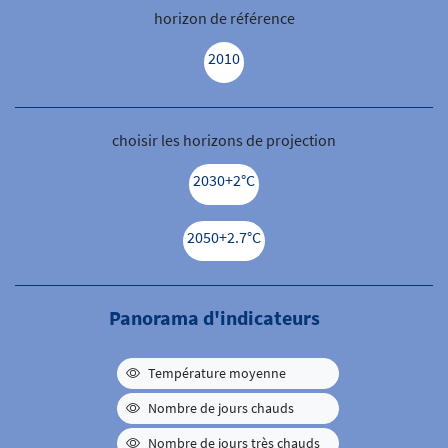
horizon de référence
2010
choisir les horizons de projection
2030
+2°C
2050
+2.7°C
Panorama d'indicateurs
Indicateur caché
Température moyenne
Indicateur caché
Nombre de jours chauds
Indicateur caché
Nombre de jours très chauds