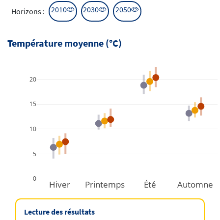
Horizon affiché
Horizon affiché
Horizon affiché
2010
2030
2050
Horizons :
Température moyenne (°C)
20
15
10
5
0
Hiver
Printemps
Été
Automne
Lecture des résultats