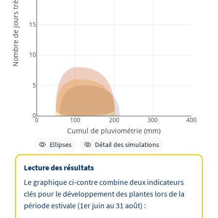
Nombre de jours très chauds
15
10
5
0
0
100
200
300
400
Cumul de pluviométrie (mm)
Élément caché
Élément affiché
Ellipses
Détail des simulations
Lecture des résultats
Le graphique ci-contre combine deux indicateurs
clés pour le développement des plantes lors de la
période estivale (1er juin au 31 août) :