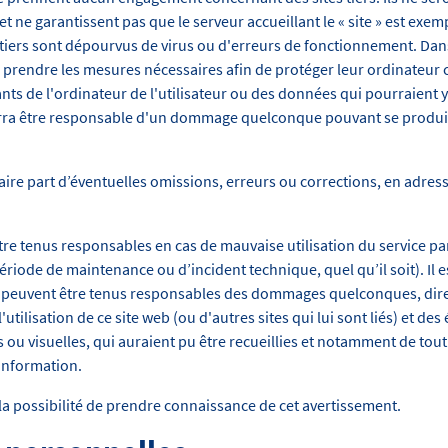
ne garantissent pas que le serveur accueillant le « site » est exempt
 tiers sont dépourvus de virus ou d'erreurs de fonctionnement. Dan
prendre les mesures nécessaires afin de protéger leur ordinateur 
 de l'ordinateur de l'utilisateur ou des données qui pourraient y ê
ra être responsable d'un dommage quelconque pouvant se produire l
faire part d’éventuelles omissions, erreurs ou corrections, en adre
tenus responsables en cas de mauvaise utilisation du service par l
riode de maintenance ou d’incident technique, quel qu’il soit). Il 
 peuvent être tenus responsables des dommages quelconques, direc
utilisation de ce site web (ou d'autres sites qui lui sont liés) et de
s ou visuelles, qui auraient pu être recueillies et notamment de tou
information.
eu la possibilité de prendre connaissance de cet avertissement.