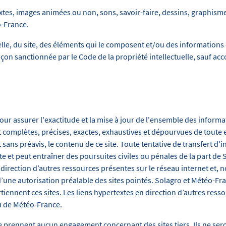
textes, images animées ou non, sons, savoir-faire, dessins, graphism
o-France.
elle, du site, des éléments qui le composent et/ou des informations 
açon sanctionnée par le Code de la propriété intellectuelle, sauf ac
r assurer l'exactitude et la mise à jour de l'ensemble des informat
nt complètes, précises, exactes, exhaustives et dépourvues de toute 
 sans préavis, le contenu de ce site. Toute tentative de transfert d'
te et peut entraîner des poursuites civiles ou pénales de la part de
 direction d’autres ressources présentes sur le réseau internet et,
 d’une autorisation préalable des sites pointés. Solagro et Météo-Fra
iennent ces sites. Les liens hypertextes en direction d’autres resso
u de Météo-France.
e prennent aucun engagement concernant des sites tiers. Ils ne ser