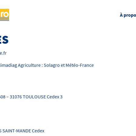
À prop
ES
e.fr
Climadiag Agriculture : Solagro et Météo-France
27608 – 31076 TOULOUSE Cedex 3
4165 SAINT-MANDE Cedex