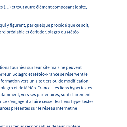
es (…) et tout autre élément composant le site,
qui y figurent, par quelque procédé que ce soit,
cord préalable et écrit de Solagro ou Météo-
ions fournies sur leur site mais ne peuvent
erreur. Solagro et Météo-France se réservent le
information vers un site tiers ou de modification
 Solagro et de Météo-France. Les liens hypertextes
 notamment, vers ses partenaires, sont clairement
nce s’engagent à faire cesser les liens hypertextes
urces présentes sur le réseau Internet ne
ont pas tenus responsables de leur contenu.