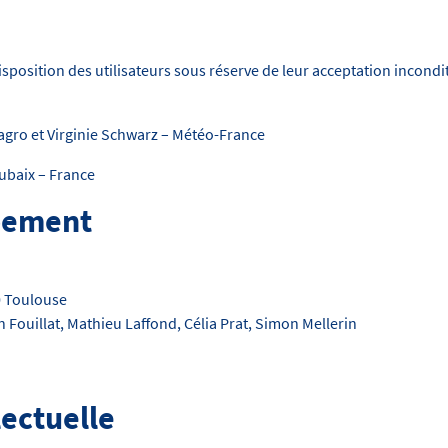
disposition des utilisateurs sous réserve de leur acceptation incond
olagro et Virginie Schwarz – Météo-France
ubaix – France
ppement
0 Toulouse
 Fouillat, Mathieu Laffond, Célia Prat, Simon Mellerin
lectuelle